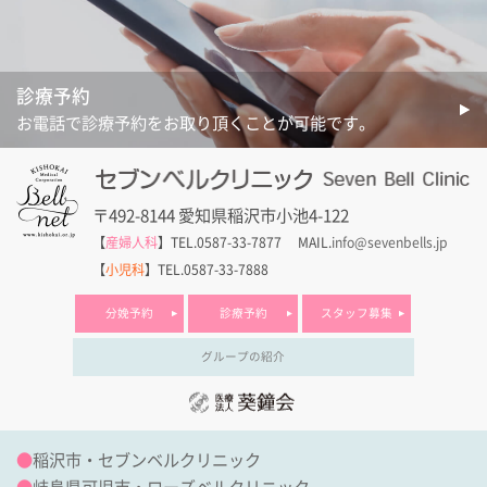
診療予約
お電話で診療予約をお取り頂くことが可能です。
〒492-8144 愛知県稲沢市小池4-122
【
産婦人科
】TEL.0587-33-7877
MAIL.
info@sevenbells.jp
【
小児科
】TEL.0587-33-7888
分娩予約
診療予約
スタッフ募集
グループの紹介
●
稲沢市・セブンベルクリニック