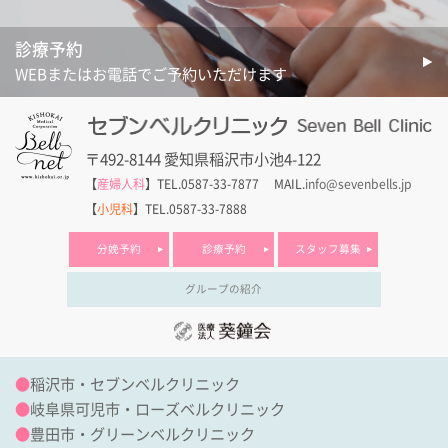
診療予約
WEBまたはお電話でご予約いただけます
〒492-8144 愛知県稲沢市小池4-122
【
産婦人科
】TEL.0587-33-7877
MAIL.
info@sevenbells.jp
【
小児科
】TEL.0587-33-7888
分娩予約
診療予約
スタッフ募集
グループの紹介
●
稲沢市・セブンベルクリニック
●
岐阜県可児市・ローズベルクリニック
●
豊田市・グリーンベルクリニック